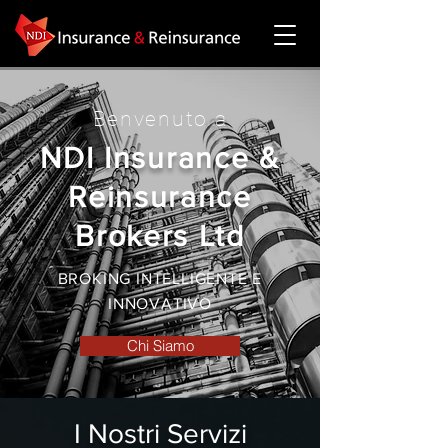
Benvenuto a
NDI Insurance &
Re
in
surance
Brokers Ltd
BROKING INTELLIGENTE E
INNOVATIVO
Chi Siamo
I Nostri Servizi