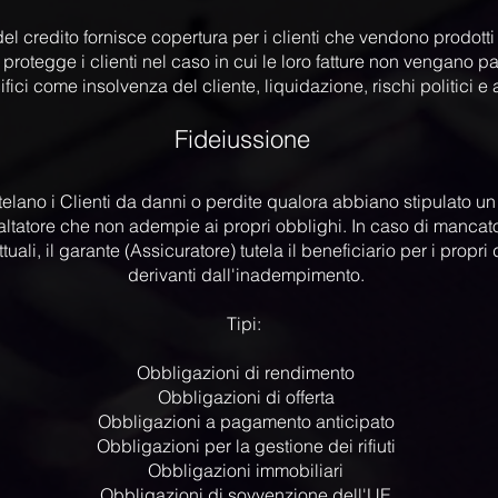
el credito fornisce copertura per i clienti che vendono prodotti 
e protegge i clienti nel caso in cui le loro fatture non vengano p
fici come insolvenza del cliente, liquidazione, rischi politici e a
Fideiussione
​
utelano i Clienti da danni o perdite qualora abbiano stipulato un
altatore che non adempie ai propri obblighi. In caso di mancato
tuali, il garante (Assicuratore) tutela il beneficiario per i propri
derivanti dall'inadempimento.
Tipi:
​
Obbligazioni di rendimento
Obbligazioni di offerta
Obbligazioni a pagamento anticipato
Obbligazioni per la gestione dei rifiuti
Obbligazioni immobiliari
Obbligazioni di sovvenzione dell'UE