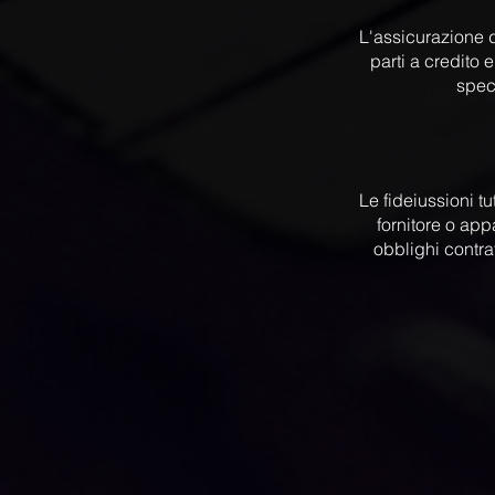
L'assicurazione d
parti a credito 
speci
Le fideiussioni t
fornitore o app
obblighi contrat