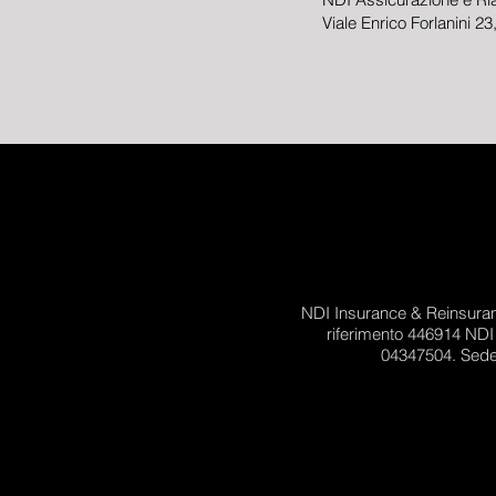
Viale Enrico Forlanini 2
NDI Insurance & Reinsuranc
riferimento 446914 NDI 
04347504. Sede 